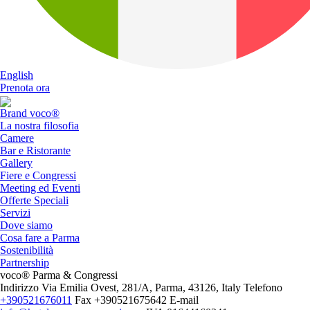
English
Prenota ora
Brand voco®
La nostra filosofia
Camere
Bar e Ristorante
Gallery
Fiere e Congressi
Meeting ed Eventi
Offerte Speciali
Servizi
Dove siamo
Cosa fare a Parma
Sostenibilità
Partnership
voco® Parma & Congressi
Indirizzo
Via Emilia Ovest, 281/A, Parma, 43126, Italy
Telefono
+390521676011
Fax
+390521675642
E-mail