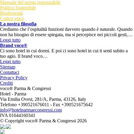
Manuale del turista responsabile
Politica Sostenibile
Biodiversità
Codice etico
La nostra filosofia
Crediamo che l’ospitalità funzioni davvero quando è naturale. Quando
non ha bisogno di essere spiegata, ma si percepisce nei piccoli gesti,…
Leggi tutto
Brand voco®
Ci sono hotel in cui dormi. E poi ci sono hotel in cui ti senti subito a
tuo agio. Il brand voco…
Leggi tutto
Sitemap
Contattaci
Privacy Policy
Crediti
voco® Parma & Congressi
Hotel
- Parma
Via Emilia Ovest, 281/A, Parma, 43126, Italy
Telefono +390521676011 - Fax +390521675642
info@hotelparmaecongressi.com
IVA 01644160341
© Copyright voco® Parma & Congressi 2026