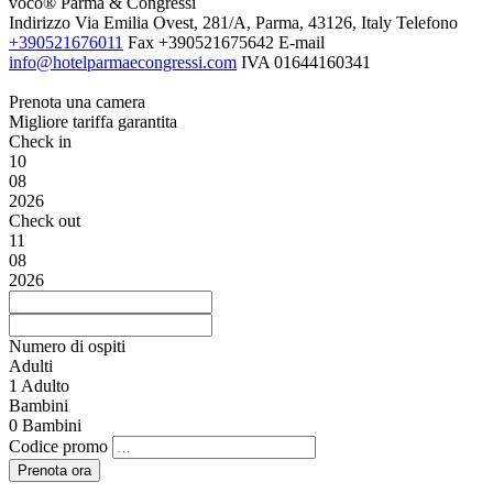
voco® Parma & Congressi
Indirizzo
Via Emilia Ovest, 281/A, Parma, 43126, Italy
Telefono
+390521676011
Fax
+390521675642
E-mail
info@hotelparmaecongressi.com
IVA
01644160341
Prenota una camera
Migliore tariffa garantita
Check in
10
08
2026
Check out
11
08
2026
Numero di ospiti
Adulti
1
Adulto
Bambini
0
Bambini
Codice promo