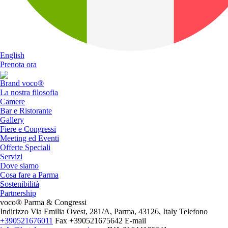
English
Prenota ora
Brand voco®
La nostra filosofia
Camere
Bar e Ristorante
Gallery
Fiere e Congressi
Meeting ed Eventi
Offerte Speciali
Servizi
Dove siamo
Cosa fare a Parma
Sostenibilità
Partnership
voco® Parma & Congressi
Indirizzo
Via Emilia Ovest, 281/A, Parma, 43126, Italy
Telefono
+390521676011
Fax
+390521675642
E-mail