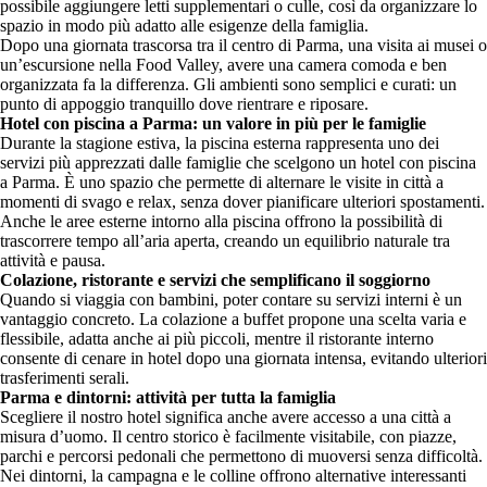
possibile aggiungere letti supplementari o culle, così da organizzare lo
spazio in modo più adatto alle esigenze della famiglia.
Dopo una giornata trascorsa tra il centro di Parma, una visita ai musei o
un’escursione nella Food Valley, avere una camera comoda e ben
organizzata fa la differenza. Gli ambienti sono semplici e curati: un
punto di appoggio tranquillo dove rientrare e riposare.
Hotel con piscina a Parma: un valore in più per le famiglie
Durante la stagione estiva, la piscina esterna rappresenta uno dei
servizi più apprezzati dalle famiglie che scelgono un hotel con piscina
a Parma. È uno spazio che permette di alternare le visite in città a
momenti di svago e relax, senza dover pianificare ulteriori spostamenti.
Anche le aree esterne intorno alla piscina offrono la possibilità di
trascorrere tempo all’aria aperta, creando un equilibrio naturale tra
attività e pausa.
Colazione, ristorante e servizi che semplificano il soggiorno
Quando si viaggia con bambini, poter contare su servizi interni è un
vantaggio concreto. La colazione a buffet propone una scelta varia e
flessibile, adatta anche ai più piccoli, mentre il ristorante interno
consente di cenare in hotel dopo una giornata intensa, evitando ulteriori
trasferimenti serali.
Parma e dintorni: attività per tutta la famiglia
Scegliere il nostro hotel significa anche avere accesso a una città a
misura d’uomo. Il centro storico è facilmente visitabile, con piazze,
parchi e percorsi pedonali che permettono di muoversi senza difficoltà.
Nei dintorni, la campagna e le colline offrono alternative interessanti