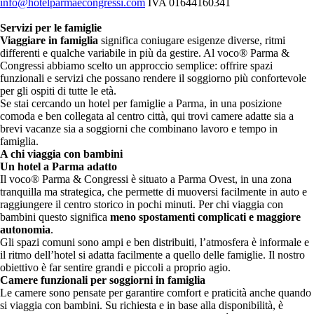
info@hotelparmaecongressi.com
IVA
01644160341
Servizi per le famiglie
Viaggiare in famiglia
significa coniugare esigenze diverse, ritmi
differenti e qualche variabile in più da gestire. Al voco® Parma &
Congressi abbiamo scelto un approccio semplice: offrire spazi
funzionali e servizi che possano rendere il soggiorno più confortevole
per gli ospiti di tutte le età.
Se stai cercando un hotel per famiglie a Parma, in una posizione
comoda e ben collegata al centro città, qui trovi camere adatte sia a
brevi vacanze sia a soggiorni che combinano lavoro e tempo in
famiglia.
A chi viaggia con bambini
Un hotel a Parma adatto
Il voco® Parma & Congressi è situato a Parma Ovest, in una zona
tranquilla ma strategica, che permette di muoversi facilmente in auto e
raggiungere il centro storico in pochi minuti. Per chi viaggia con
bambini questo significa
meno spostamenti complicati e maggiore
autonomia
.
Gli spazi comuni sono ampi e ben distribuiti, l’atmosfera è informale e
il ritmo dell’hotel si adatta facilmente a quello delle famiglie. Il nostro
obiettivo è far sentire grandi e piccoli a proprio agio.
Camere funzionali per soggiorni in famiglia
Le camere sono pensate per garantire comfort e praticità anche quando
si viaggia con bambini. Su richiesta e in base alla disponibilità, è