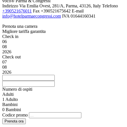
voco® Parma & Congressi
Indirizzo
Via Emilia Ovest, 281/A, Parma, 43126, Italy
Telefono
+390521676011
Fax
+390521675642
E-mail
info@hotelparmaecongressi.com
IVA
01644160341
Prenota una camera
Migliore tariffa garantita
Check in
06
08
2026
Check out
07
08
2026
Numero di ospiti
Adulti
1
Adulto
Bambini
0
Bambini
Codice promo