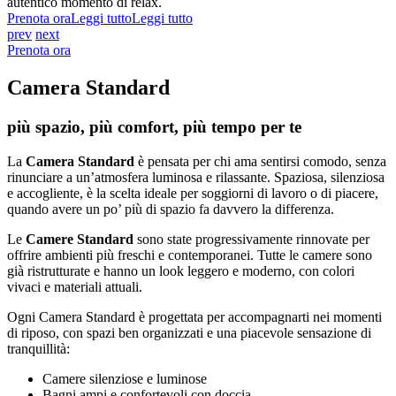
autentico momento di relax.
Prenota ora
Leggi tutto
Leggi tutto
prev
next
Prenota ora
Camera Standard
più spazio, più comfort, più tempo per te
La
Camera Standard
è pensata per chi ama sentirsi comodo, senza
rinunciare a un’atmosfera luminosa e rilassante. Spaziosa, silenziosa
e accogliente, è la scelta ideale per soggiorni di lavoro o di piacere,
quando avere un po’ più di spazio fa davvero la differenza.
Le
Camere Standard
sono state progressivamente rinnovate per
offrire ambienti più freschi e contemporanei. Tutte le camere sono
già ristrutturate e hanno un look leggero e moderno, con colori
vivaci e materiali attuali.
Ogni Camera Standard è progettata per accompagnarti nei momenti
di riposo, con spazi ben organizzati e una piacevole sensazione di
tranquillità:
Camere silenziose e luminose
Bagni ampi e confortevoli con doccia