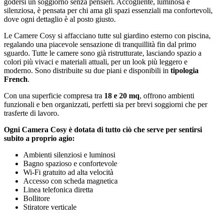
godersi un soggiorno senza pensieri. Accogliente, luminosa e
silenziosa, è pensata per chi ama gli spazi essenziali ma confortevoli,
dove ogni dettaglio è al posto giusto.
Le Camere Cosy si affacciano tutte sul giardino esterno con piscina,
regalando una piacevole sensazione di tranquillità fin dal primo
sguardo. Tutte le camere sono già ristrutturate, lasciando spazio a
colori più vivaci e materiali attuali, per un look più leggero e
moderno. Sono distribuite su due piani e disponibili in
tipologia
French
.
Con una superficie compresa tra
18 e 20 mq
, offrono ambienti
funzionali e ben organizzati, perfetti sia per brevi soggiorni che per
trasferte di lavoro.
Ogni Camera Cosy è dotata di tutto ciò che serve per sentirsi
subito a proprio agio:
Ambienti silenziosi e luminosi
Bagno spazioso e confortevole
Wi-Fi gratuito ad alta velocità
Accesso con scheda magnetica
Linea telefonica diretta
Bollitore
Stiratore verticale