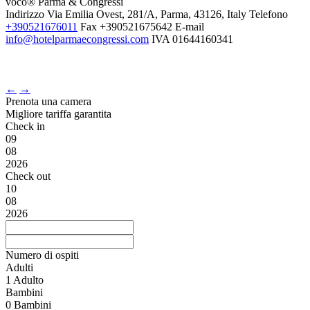
voco® Parma & Congressi
Indirizzo
Via Emilia Ovest, 281/A, Parma, 43126, Italy
Telefono
+390521676011
Fax
+390521675642
E-mail
info@hotelparmaecongressi.com
IVA
01644160341
←
→
Prenota una camera
Migliore tariffa garantita
Check in
09
08
2026
Check out
10
08
2026
Numero di ospiti
Adulti
1
Adulto
Bambini
0
Bambini