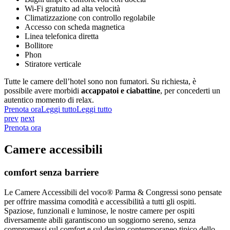
Wi-Fi gratuito ad alta velocità
Climatizzazione con controllo regolabile
Accesso con scheda magnetica
Linea telefonica diretta
Bollitore
Phon
Stiratore verticale
Tutte le camere dell’hotel sono non fumatori. Su richiesta, è
possibile avere morbidi
accappatoi e ciabattine
, per concederti un
autentico momento di relax.
Prenota ora
Leggi tutto
Leggi tutto
prev
next
Prenota ora
Camere accessibili
comfort senza barriere
Le Camere Accessibili del voco® Parma & Congressi sono pensate
per offrire massima comodità e accessibilità a tutti gli ospiti.
Spaziose, funzionali e luminose, le nostre camere per ospiti
diversamente abili garantiscono un soggiorno sereno, senza
compromessi sul comfort e sul design contemporaneo tipico dello