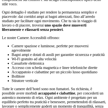
stile voco.
Ogni dettaglio è studiato per rendere la permanenza semplice e
piacevole: dai corridoi ampi ai bagni attrezzati, fino all’arredo
studiato per facilitare ogni movimento. Che tu sia in viaggio di
lavoro o di piacere, troverai
uno spazio dove muoverti
liberamente e rilassarti senza pensieri
.
Le nostre Camere Accessibili offrono:
Camere spaziose e luminose, perfette per muoversi
agevolmente
Bagni ampi e dotati di ausili per garantire sicurezza e praticità
Wi-Fi gratuito ad alta velocità
Cassaforte elettronica
Accesso con scheda magnetica e linee telefoniche dirette
Accappatoio e ciabattine per un piccolo lusso quotidiano
Bollitore
Stiratore verticale
Tutte le camere dell’hotel sono non fumatori. Su richiesta, è
possibile avere morbidi
accappatoi e ciabattine
, per concederti un
autentico momento di relax. Ogni ambiente è progettato per un
equilibrio perfetto tra praticità e benessere, permettendoti di rilassarti,
lavorare o semplicemente goderti un momento di tranquillità, senza