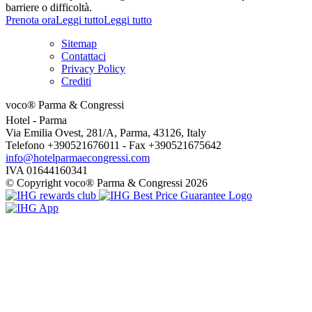
barriere o difficoltà.
Prenota ora
Leggi tutto
Leggi tutto
Sitemap
Contattaci
Privacy Policy
Crediti
voco® Parma & Congressi
Hotel
- Parma
Via Emilia Ovest, 281/A, Parma, 43126, Italy
Telefono +390521676011 - Fax +390521675642
info@hotelparmaecongressi.com
IVA 01644160341
© Copyright voco® Parma & Congressi 2026