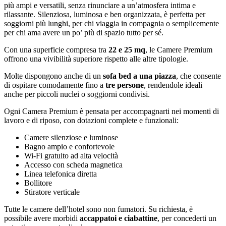
più ampi e versatili, senza rinunciare a un’atmosfera intima e
rilassante. Silenziosa, luminosa e ben organizzata, è perfetta per
soggiorni più lunghi, per chi viaggia in compagnia o semplicemente
per chi ama avere un po’ più di spazio tutto per sé.
Con una superficie compresa tra
22 e 25 mq
, le Camere Premium
offrono una vivibilità superiore rispetto alle altre tipologie.
Molte dispongono anche di un
sofa bed a una piazza
, che consente
di ospitare comodamente fino a
tre persone
, rendendole ideali
anche per piccoli nuclei o soggiorni condivisi.
Ogni Camera Premium è pensata per accompagnarti nei momenti di
lavoro e di riposo, con dotazioni complete e funzionali:
Camere silenziose e luminose
Bagno ampio e confortevole
Wi-Fi gratuito ad alta velocità
Accesso con scheda magnetica
Linea telefonica diretta
Bollitore
Stiratore verticale
Tutte le camere dell’hotel sono non fumatori. Su richiesta, è
possibile avere morbidi
accappatoi e ciabattine
, per concederti un