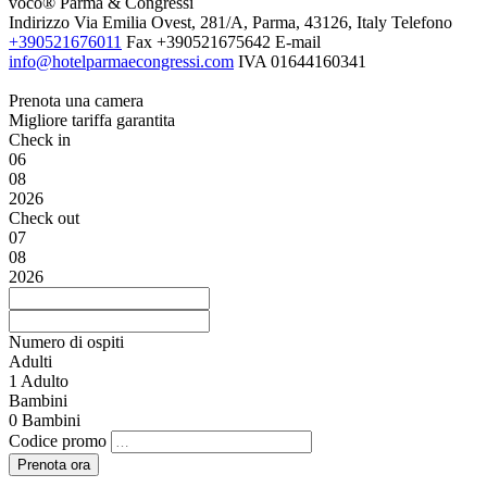
voco® Parma & Congressi
Indirizzo
Via Emilia Ovest, 281/A, Parma, 43126, Italy
Telefono
+390521676011
Fax
+390521675642
E-mail
info@hotelparmaecongressi.com
IVA
01644160341
Prenota una camera
Migliore tariffa garantita
Check in
06
08
2026
Check out
07
08
2026
Numero di ospiti
Adulti
1
Adulto
Bambini
0
Bambini
Codice promo