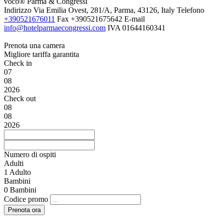
voco® Parma & Congressi
Indirizzo
Via Emilia Ovest, 281/A, Parma, 43126, Italy
Telefono
+390521676011
Fax
+390521675642
E-mail
info@hotelparmaecongressi.com
IVA
01644160341
Prenota una camera
Migliore tariffa garantita
Check in
07
08
2026
Check out
08
08
2026
Numero di ospiti
Adulti
1
Adulto
Bambini
0
Bambini
Codice promo